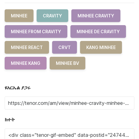
MINHEE
CRAVITY
MINHEE CRAVITY
MINHEE FROM CRAVITY
MINHEE DE CRAVITY
MINHEE REACT
CRVT
KANG MINHEE
MINHEE KANG
MINHEE BV
ዩአርኤል ያጋሩ
ክተት