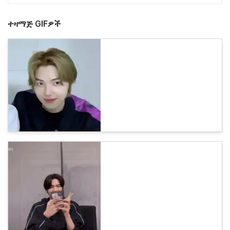
ተዛማጅ GIFዎች