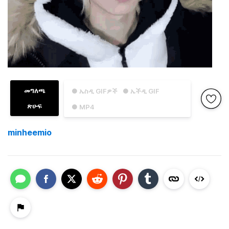
መግለጫ
● ኤስዲ GIFዎች
● ኤችዲ GIF
ጽሁፍ
● MP4
minheemio