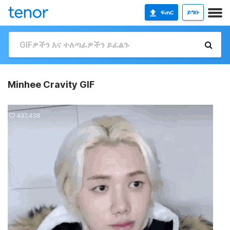
ፍጠር
ይግቡ
Minhee Cravity GIF