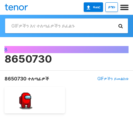
ፍጠር
ይግቡ
8
8650730
8650730 ተለጣፊዎች
GIFዎችን ይመልከቱ