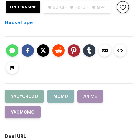
ONDERSKRIF
● SD-GIF
● HD-GIF
● MP4
GooseTape
YAOYOROZU
MOMO
ANIME
YAOMOMO
Deel URL