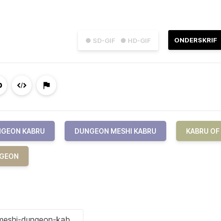
ONDERSKRIF
● SD-GIF
● HD-GIF
GEON KABRU
DUNGEON MESHI KABRU
KABRU OF
NGEON