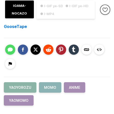
IGAMA-
● I-GIF ye-SD
● I-GIF ye-HD
NGCAZO
● I-MP4
GooseTape
YAOYOROZU
MOMO
ANIME
YAOMOMO