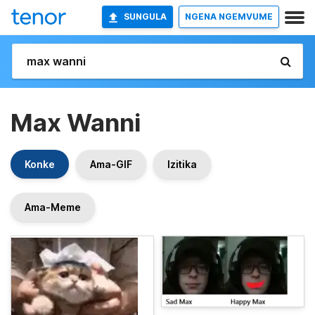
SUNGULA
NGENA NGEMVUME
Max Wanni
Konke
Ama-GIF
Izitika
Ama-Meme