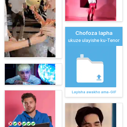
Chofoza lapha
ukuze ulayishe ku-Tenor
Layisha awakho ama-GIF