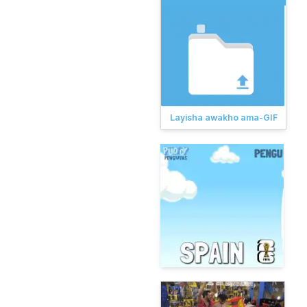
Layisha awakho ama-GIF