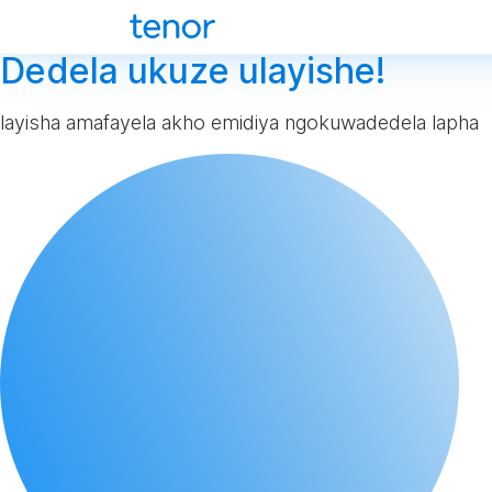
Dedela ukuze ulayishe!
layisha amafayela akho emidiya ngokuwadedela lapha