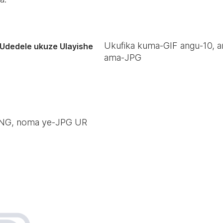
Ukufika kuma-GIF angu-
10
, 
Udedele ukuze Ulayishe
ama-JPG
-PNG, noma ye-JPG UR