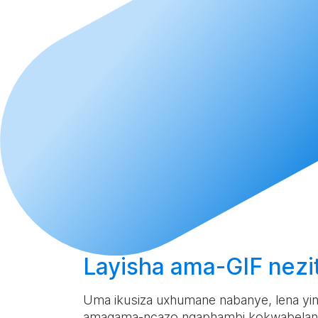
Layisha
ama-GIF nezi
Uma ikusiza uxhumane nabanye, lena yi
amagama-ncazo ngaphambi kokwabelan