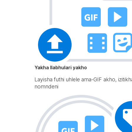
Yakha Ilabhulari yakho
Layisha futhi uhlele ama-GIF akho, iz
nomndeni