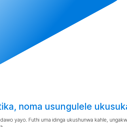
tika, noma
usungulele
ukusuk
ndawo yayo. Futhi uma idinga ukushunwa kahle, ungakw
a.