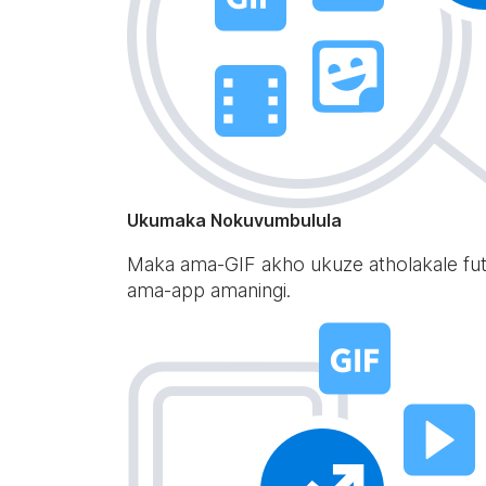
Ukumaka Nokuvumbulula
Maka ama-GIF akho ukuze atholakale f
ama-app amaningi.