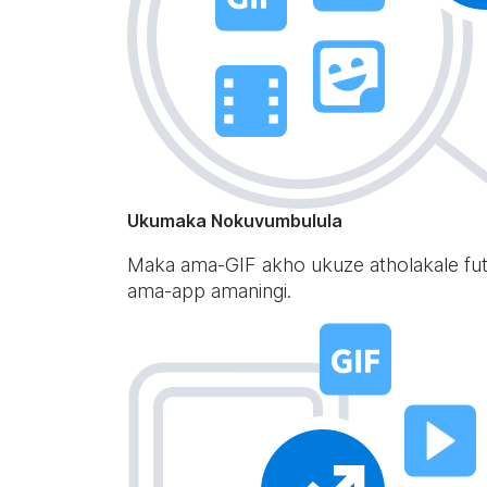
Ukumaka Nokuvumbulula
Maka ama-GIF akho ukuze atholakale f
ama-app amaningi.