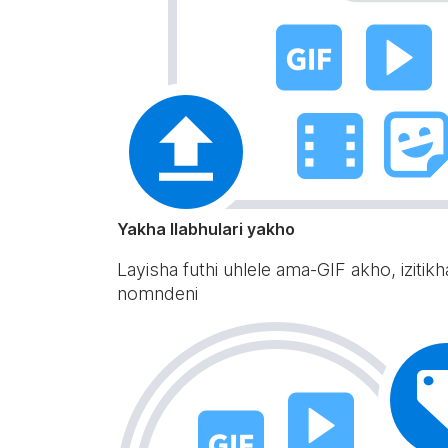
Yakha Ilabhulari yakho
Layisha futhi uhlele ama-GIF akho, iz
nomndeni