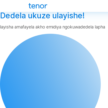
Dedela ukuze ulayishe!
layisha amafayela akho emidiya ngokuwadedela lapha