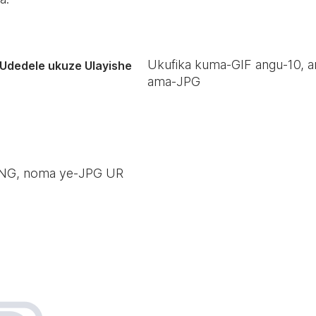
Ukufika kuma-GIF angu-
10
, 
Udedele ukuze Ulayishe
ama-JPG
-PNG, noma ye-JPG UR