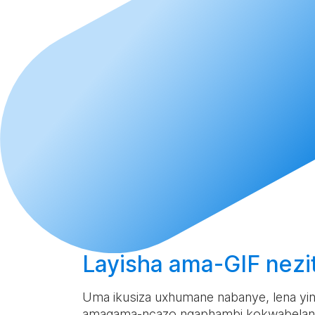
Layisha
ama-GIF nezi
Uma ikusiza uxhumane nabanye, lena yi
amagama-ncazo ngaphambi kokwabelan