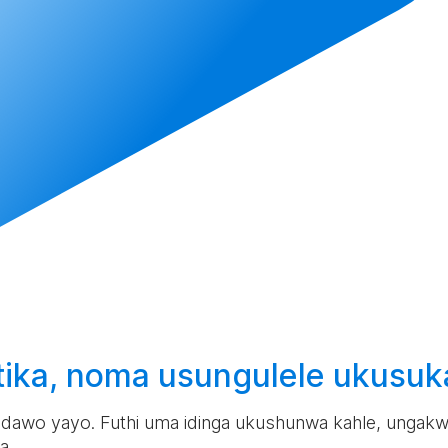
tika, noma
usungulele
ukusuk
ndawo yayo. Futhi uma idinga ukushunwa kahle, ungakw
a.