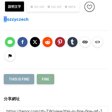
說明文字
● SD GIF
● HD GIF
● MP4
O
ozzyczech
THIS IS FINE
FINE
分享網址