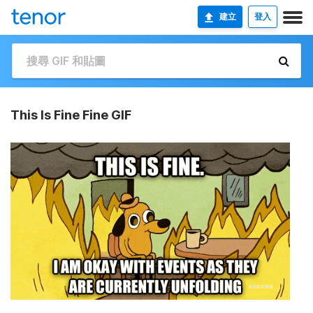
建立
登入
This Is Fine Fine GIF