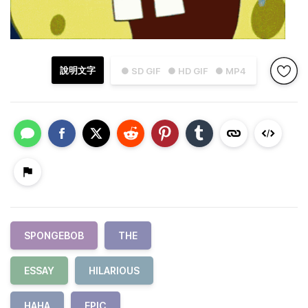
說明文字
● SD GIF
● HD GIF
● MP4
SPONGEBOB
THE
ESSAY
HILARIOUS
HAHA
EPIC