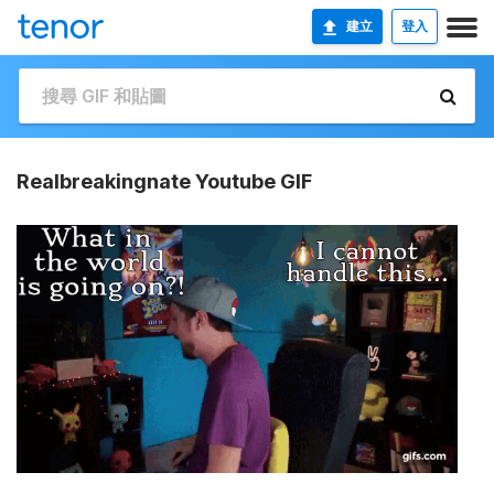
建立
登入
Realbreakingnate Youtube GIF