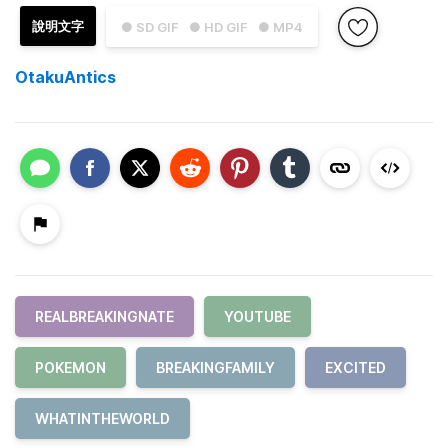
說明文字
● SD GIF
● HD GIF
● MP4
OtakuAntics
REALBREAKINGNATE
YOUTUBE
POKEMON
BREAKINGFAMILY
EXCITED
WHATINTHEWORLD