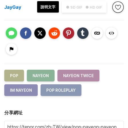
JayGay
說明文字
● SD GIF
● HD GIF
POP
NAYEON
NAYEON TWICE
IM NAYEON
POP ROLEPLAY
分享網址