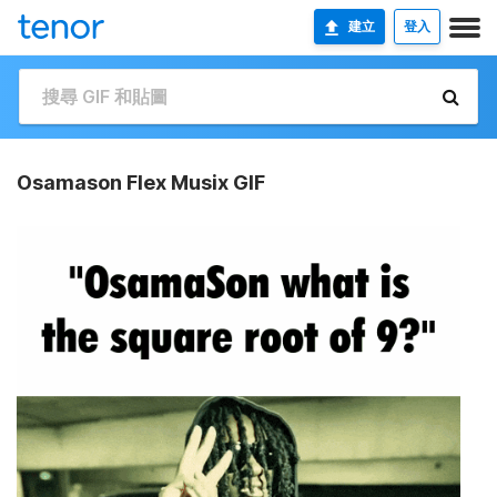
建立
登入
Osamason Flex Musix GIF