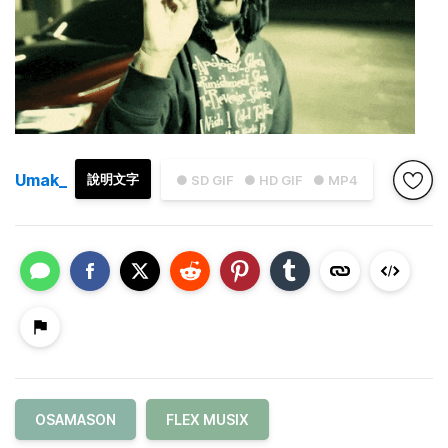
Umak_
說明文字
● SD GIF
● HD GIF
● MP4
OSAMASON
FLEX MUSIX