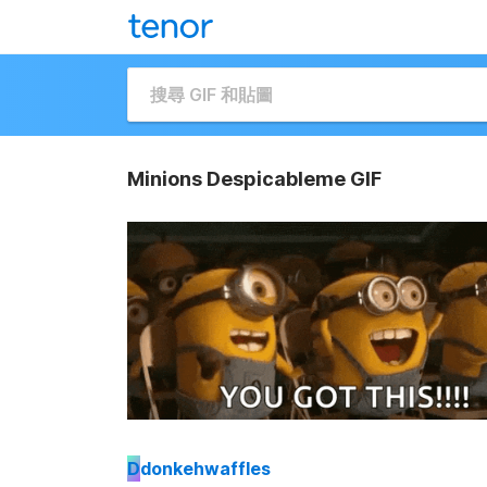
Minions Despicableme GIF
D
donkehwaffles