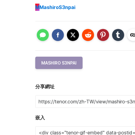
M
MashiroS3npai
MASHIRO S3NPAI
分享網址
嵌入