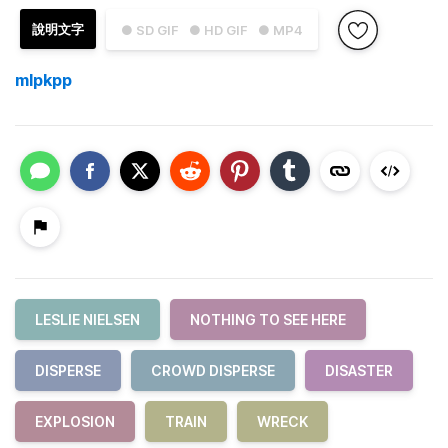
說明文字
● SD GIF
● HD GIF
● MP4
mlpkpp
LESLIE NIELSEN
NOTHING TO SEE HERE
DISPERSE
CROWD DISPERSE
DISASTER
EXPLOSION
TRAIN
WRECK