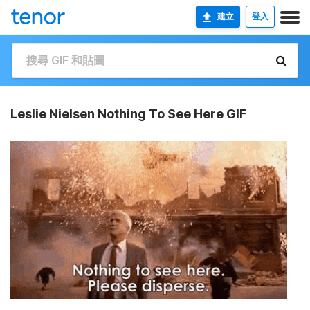
建立
登入
Leslie Nielsen Nothing To See Here GIF