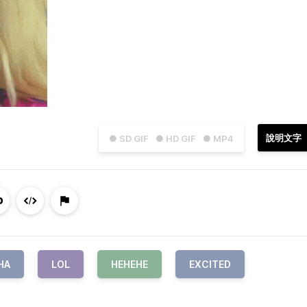
說明文字
● SD GIF
● HD GIF
● MP4
HA
LOL
HEHEHE
EXCITED