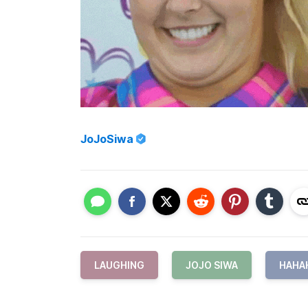
JoJoSiwa
LAUGHING
JOJO SIWA
HAHA