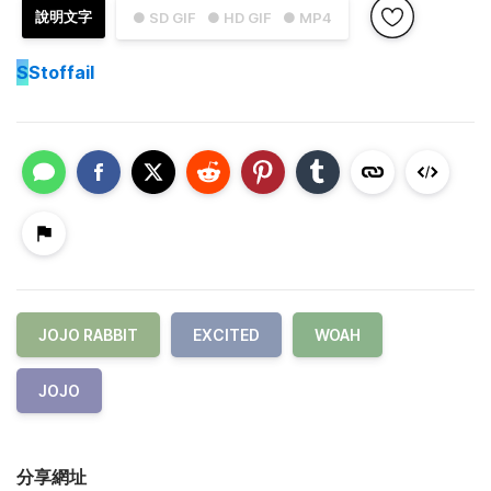
說明文字
● SD GIF
● HD GIF
● MP4
S
Stoffail
JOJO RABBIT
EXCITED
WOAH
JOJO
分享網址