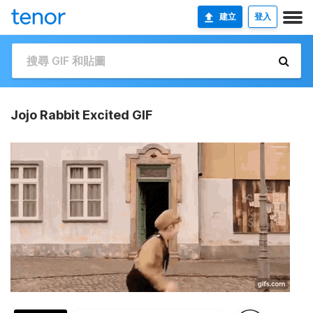
建立
登入
Jojo Rabbit Excited GIF