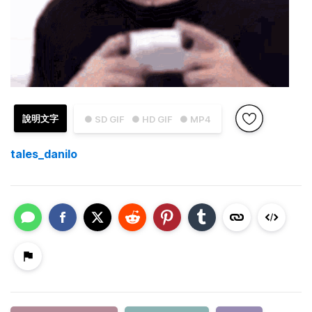
說明文字
● SD GIF
● HD GIF
● MP4
tales_danilo