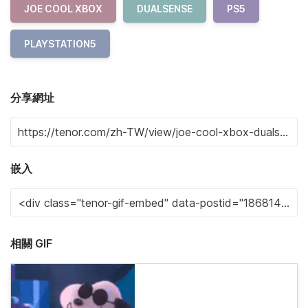
JOE COOL XBOX
DUALSENSE
PS5
PLAYSTATION5
分享網址
嵌入
相關 GIF