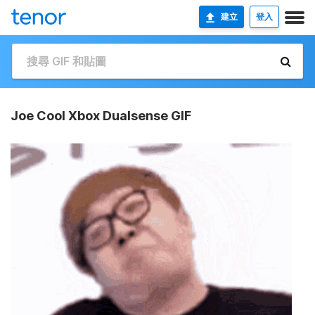
建立
登入
Joe Cool Xbox Dualsense GIF