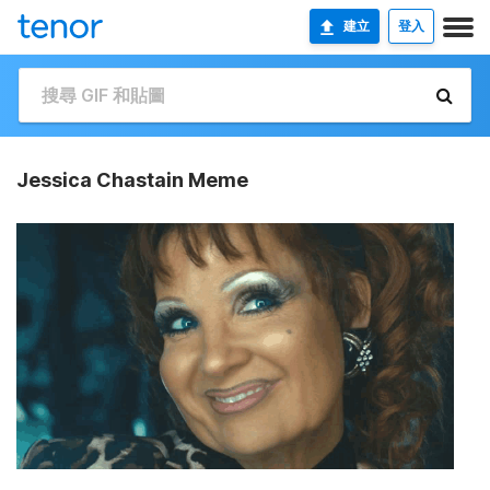
建立
登入
Jessica Chastain Meme