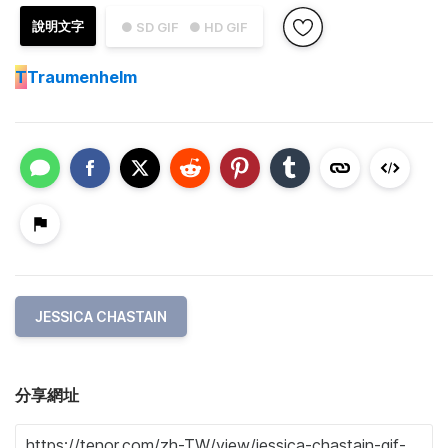
說明文字
● SD GIF
● HD GIF
T
Traumenhelm
JESSICA CHASTAIN
分享網址