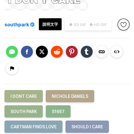
southpark
說明文字
● SD GIF
● HD GIF
I DONT CARE
NICHOLE DANIELS
SOUTH PARK
S16E7
CARTMAN FINDS LOVE
SHOULD I CARE