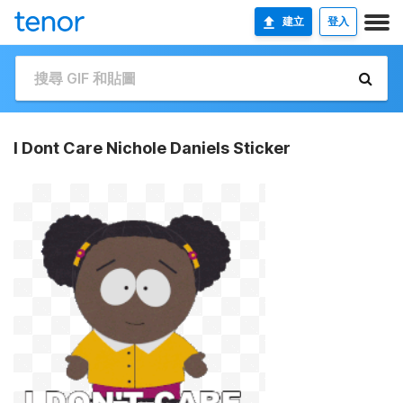
建立
登入
I Dont Care Nichole Daniels Sticker