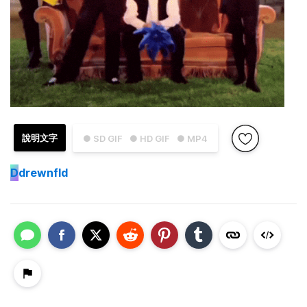
說明文字
● SD GIF
● HD GIF
● MP4
D
drewnfld