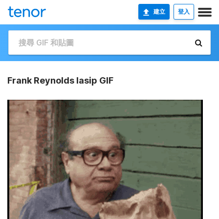
建立
登入
Frank Reynolds Iasip GIF