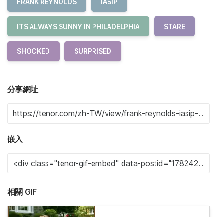
FRANK REYNOLDS
IASIP
ITS ALWAYS SUNNY IN PHILADELPHIA
STARE
SHOCKED
SURPRISED
分享網址
嵌入
相關 GIF