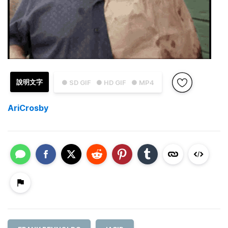
說明文字
● SD GIF
● HD GIF
● MP4
AriCrosby