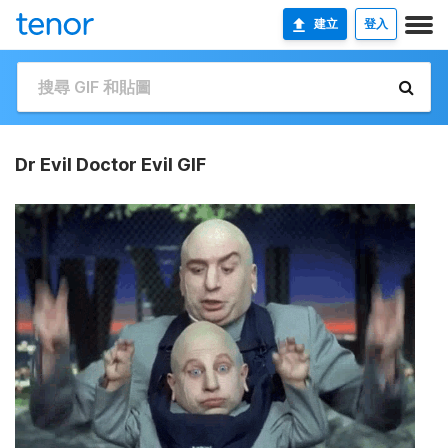
建立
登入
Dr Evil Doctor Evil GIF