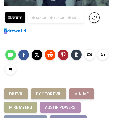
說明文字
● SD GIF
● HD GIF
● MP4
D
drewnfld
DR EVIL
DOCTOR EVIL
MINI ME
MIKE MYERS
AUSTIN POWERS