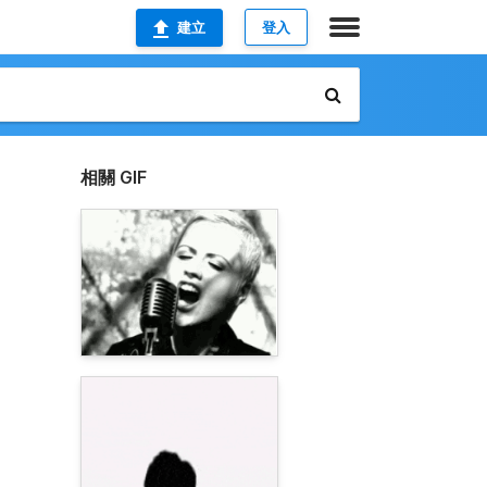
建立
登入
相關 GIF