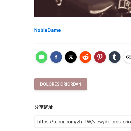
NobleDame
DOLORES ORIORDAN
分享網址