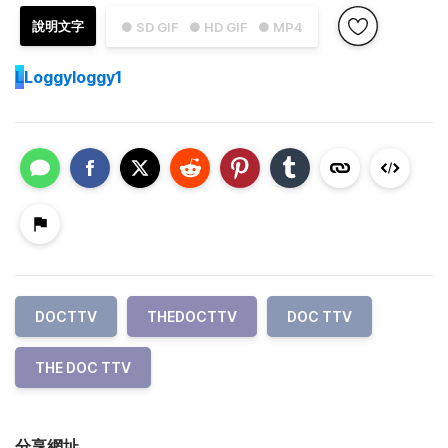
說明文字
● SD GIF
● HD GIF
● MP4
L
Loggyloggy1
DOCTTV
THEDOCTTV
DOC TTV
THE DOC TTV
分享網址