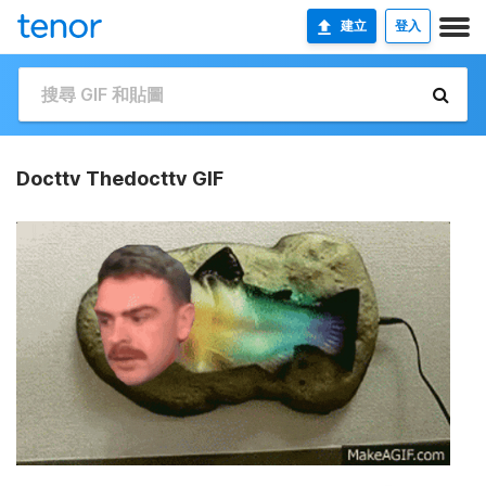
建立
登入
Docttv Thedocttv GIF