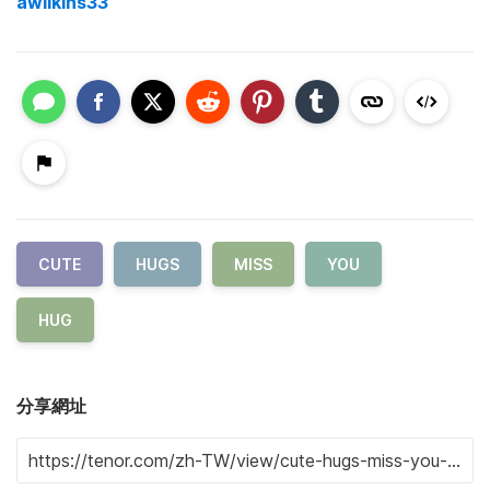
awilkins33
CUTE
HUGS
MISS
YOU
HUG
分享網址