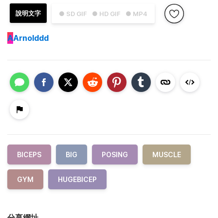
說明文字
● SD GIF
● HD GIF
● MP4
A
Arnolddd
BICEPS
BIG
POSING
MUSCLE
GYM
HUGEBICEP
分享網址