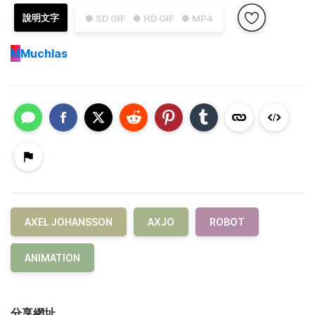
說明文字
● SD GIF
● HD GIF
● MP4
M
Muchlas
AXEL JOHANSSON
AXJO
ROBOT
ANIMATION
分享網址