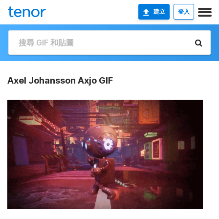
建立
登入
Axel Johansson Axjo GIF