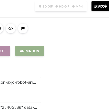
說明文字
● SD GIF
● HD GIF
● MP4
BOT
ANIMATION