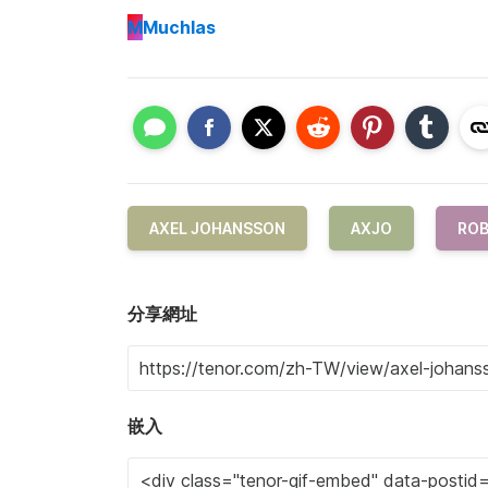
M
Muchlas
AXEL JOHANSSON
AXJO
RO
分享網址
嵌入