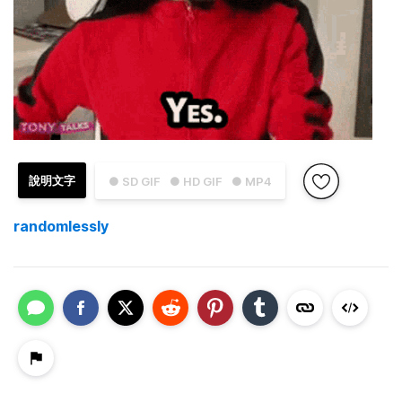
說明文字
● SD GIF
● HD GIF
● MP4
randomlessly