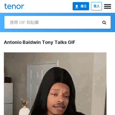
建立
登入
Antonio Baldwin Tony Talks GIF