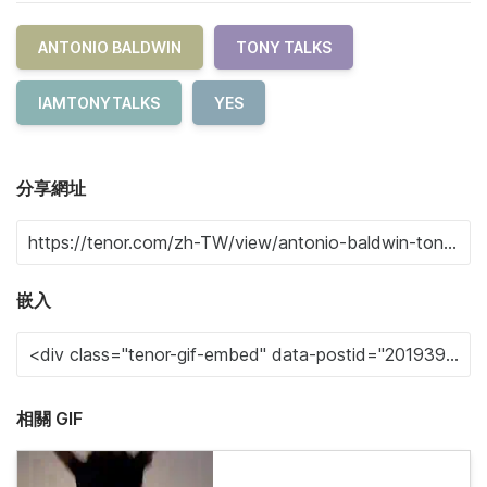
ANTONIO BALDWIN
TONY TALKS
IAMTONYTALKS
YES
分享網址
嵌入
相關 GIF