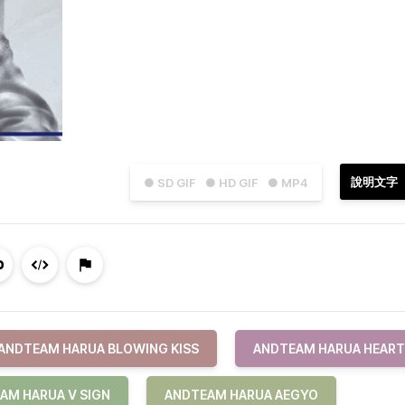
說明文字
● SD GIF
● HD GIF
● MP4
ANDTEAM HARUA BLOWING KISS
ANDTEAM HARUA HEART
AM HARUA V SIGN
ANDTEAM HARUA AEGYO