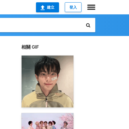
建立
登入
相關 GIF