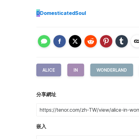
D
DomesticatedSoul
ALICE
IN
WONDERLAND
分享網址
嵌入