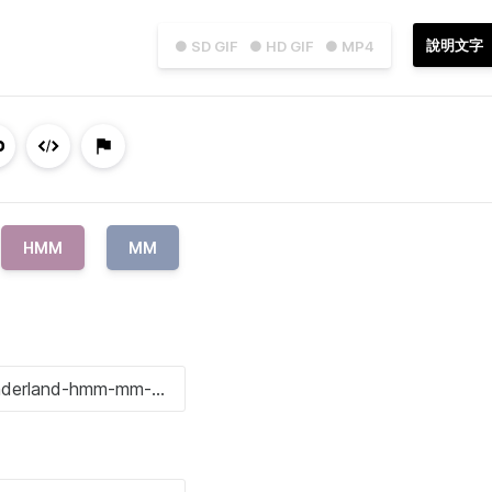
說明文字
● SD GIF
● HD GIF
● MP4
HMM
MM