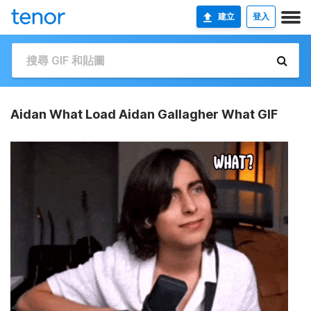
建立
登入
Aidan What Load Aidan Gallagher What GIF