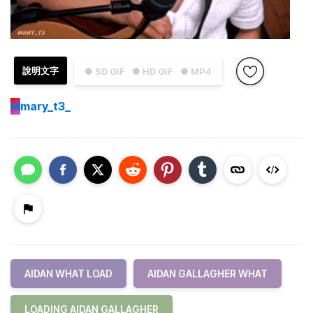
說明文字
● SD GIF
● HD GIF
● MP4
M
mary_t3_
AIDAN WHAT LOAD
AIDAN GALLAGHER WHAT
LOADING AIDAN GALLAGHER