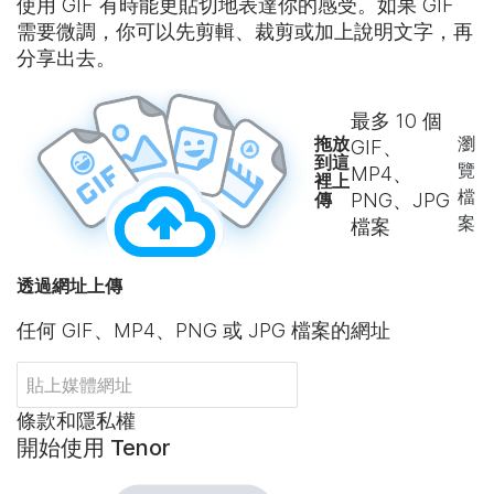
使用 GIF 有時能更貼切地表達你的感受。如果 GIF
需要微調，你可以先剪輯、裁剪或加上說明文字，再
分享出去。
最多
10
個
拖放
瀏
GIF、
到這
覽
MP4、
裡上
檔
傳
PNG、JPG
案
檔案
透過網址上傳
任何 GIF、MP4、PNG 或 JPG 檔案的網址
條款和隱私權
開始使用 Tenor