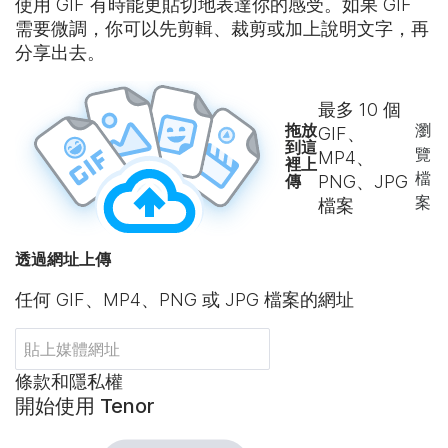
使用 GIF 有時能更貼切地表達你的感受。如果 GIF
需要微調，你可以先剪輯、裁剪或加上說明文字，再
分享出去。
最多
10
個
拖放
瀏
GIF、
到這
覽
MP4、
裡上
檔
傳
PNG、JPG
案
檔案
透過網址上傳
任何 GIF、MP4、PNG 或 JPG 檔案的網址
條款和隱私權
開始使用 Tenor