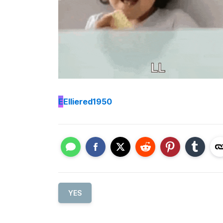
E
Elliered1950
YES