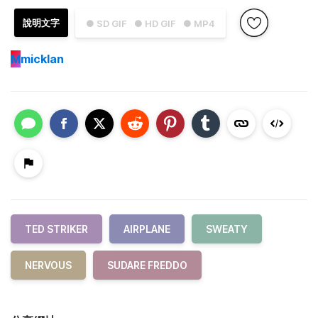
說明文字
● SD GIF
● HD GIF
● MP4
M
micklan
TED STRIKER
AIRPLANE
SWEATY
NERVOUS
SUDARE FREDDO