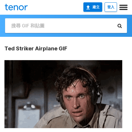
建立
登入
Ted Striker Airplane GIF