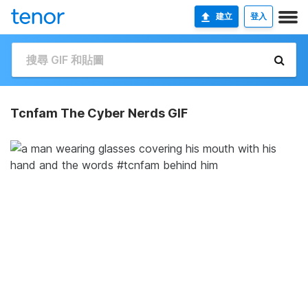
建立
登入
Tcnfam The Cyber Nerds GIF