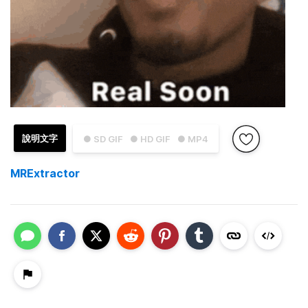
說明文字
● SD GIF
● HD GIF
● MP4
MRExtractor