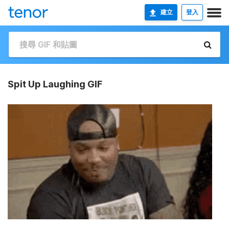
建立
登入
Spit Up Laughing GIF