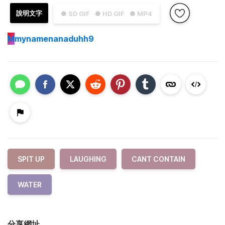
說明文字
● SD GIF
● HD GIF
● MP4
M
mynamenanaduhh9
SPIT UP
LAUGHING
CANT CONTAIN
WATER
分享網址