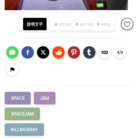
說明文字
● SD GIF
● HD GIF
● MP4
SPACE
JAM
SPACEJAM
BILLMURRAY