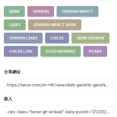
SKIRK
GENSHIN
GENSHIN IMPACT
LEAKS
GENSHIN IMPACT SKIRK
GENSHIN LEAKS
CHILDE
SKIRK GENSHIN
CHILDE LORE
GOOD MORNING
PICMIX
分享網址
嵌入