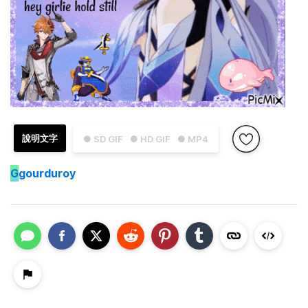
說明文字
● SD GIF
● HD GIF
● MP4
G
gourduroy