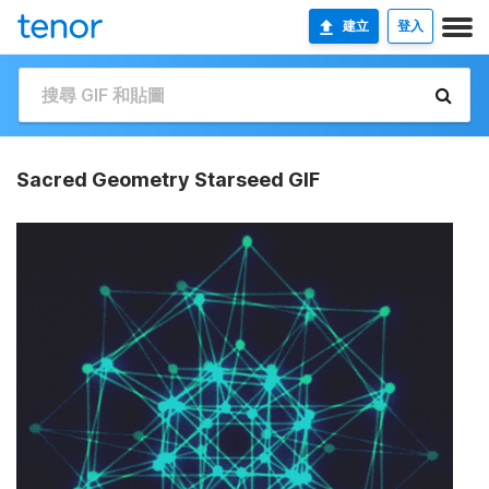
建立
登入
Sacred Geometry Starseed GIF