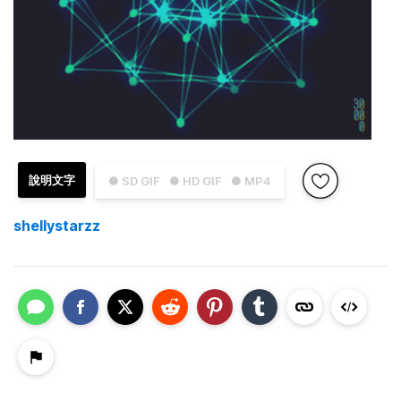
說明文字
● SD GIF
● HD GIF
● MP4
shellystarzz