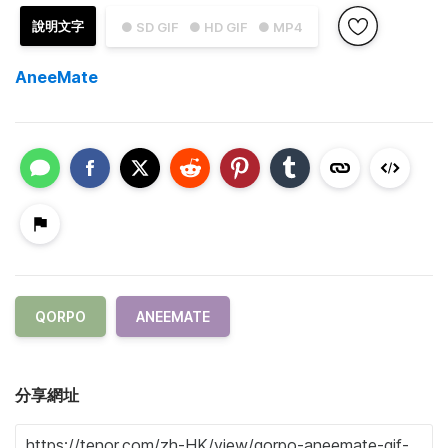
說明文字
● SD GIF
● HD GIF
● MP4
AneeMate
QORPO
ANEEMATE
分享網址