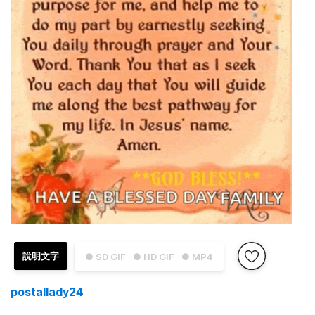
說明文字
● SD GIF
● HD GIF
● MP4
postallady24