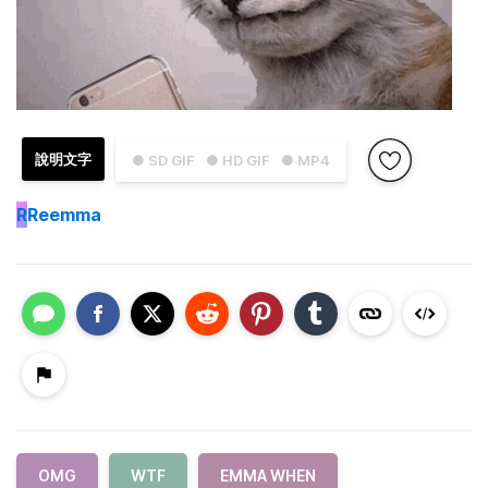
說明文字
● SD GIF
● HD GIF
● MP4
R
Reemma
OMG
WTF
EMMA WHEN