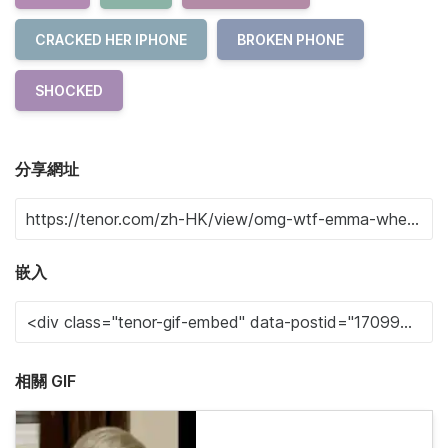
CRACKED HER IPHONE
BROKEN PHONE
SHOCKED
分享網址
嵌入
相關 GIF