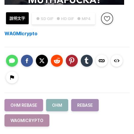
說明文字
● SD GIF
● HD GIF
● MP4
WAGMIcrypto
OHM REBASE
OHM
REBASE
WAGMICRYPTO