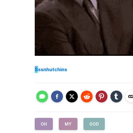
S
ssnhutchins
OH
MY
GOD